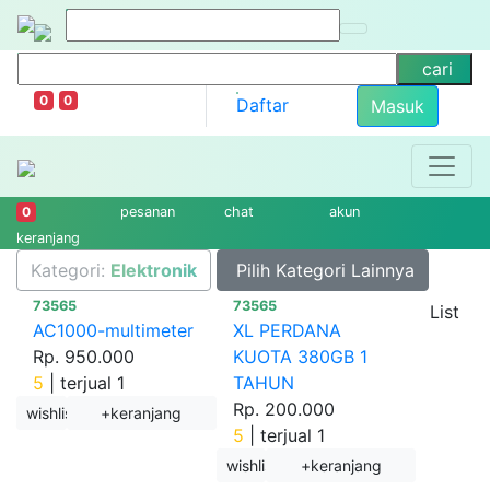
cari
0
0
Daftar
Masuk
0
pesanan
chat
akun
keranjang
Kategori:
Elektronik
Pilih Kategori Lainnya
73565
73565
List
AC1000-multimeter
XL PERDANA
Rp. 950.000
KUOTA 380GB 1
5
|
terjual 1
TAHUN
Rp. 200.000
wishlist
+keranjang
5
|
terjual 1
wishlist
+keranjang