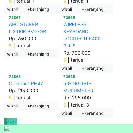
5
|
terjual 1
5
|
terjual 1
wishlist
+keranjang
wishlist
+keranjang
73565
73565
APC STAKER
WIRELESS
LISTRIK PM5-GR
KEYBOARD
Rp. 750.000
LOGITECH K400
5
|
terjual
PLUS
Rp. 700.000
wishlist
+keranjang
5
|
terjual
wishlist
+keranjang
73565
73565
Constant PH47
50-DIGITAL-
Rp. 1.150.000
MULTIMETER
5
|
terjual
Rp. 295.000
5
|
terjual 3
wishlist
+keranjang
wishlist
+keranjang
1
2
3
›
»