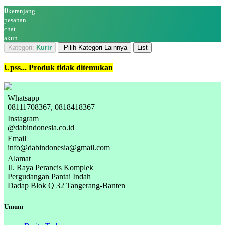
0
keranjang
pesanan
chat
akun
Kategori:
Kurir
Pilih Kategori Lainnya
List
Upss... Produk tidak ditemukan
Whatsapp
08111708367, 0818418367
Instagram
@dabindonesia.co.id
Email
info@dabindonesia@gmail.com
Alamat
Jl. Raya Perancis Komplek
Pergudangan Pantai Indah
Dadap Blok Q 32 Tangerang-Banten
Umum