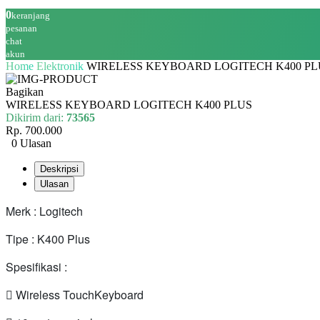
0
keranjang
pesanan
chat
akun
Home
Elektronik
WIRELESS KEYBOARD LOGITECH K400 PL
Bagikan
WIRELESS KEYBOARD LOGITECH K400 PLUS
Dikirim dari:
73565
Rp. 700.000
0 Ulasan
Deskripsi
Ulasan
Merk : Logitech
Tipe : K400 Plus
Spesifikasi :
 Wireless TouchKeyboard