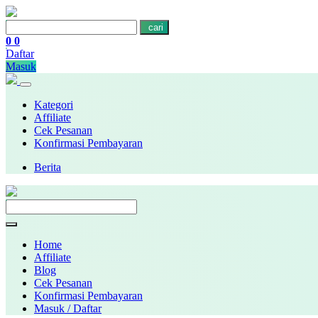
cari
0
0
Daftar
Masuk
Kategori
Affiliate
Cek Pesanan
Konfirmasi Pembayaran
Berita
Home
Affiliate
Blog
Cek Pesanan
Konfirmasi Pembayaran
Masuk / Daftar