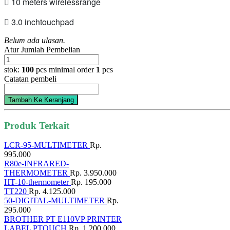
 10 meters wirelessrange
 3.0 inchtouchpad
Belum ada ulasan.
Atur Jumlah Pembelian
stok:
100
pcs
minimal order
1
pcs
Catatan pembeli
Tambah Ke Keranjang
Produk Terkait
LCR-95-MULTIMETER
Rp.
995.000
R80e-INFRARED-
THERMOMETER
Rp. 3.950.000
HT-10-thermometer
Rp. 195.000
TT220
Rp. 4.125.000
50-DIGITAL-MULTIMETER
Rp.
295.000
BROTHER PT E110VP PRINTER
LABEL PTOUCH
Rp. 1.200.000