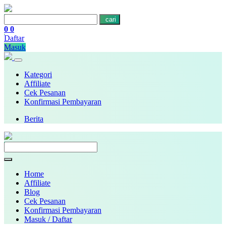
cari
0
0
Daftar
Masuk
Kategori
Affiliate
Cek Pesanan
Konfirmasi Pembayaran
Berita
Home
Affiliate
Blog
Cek Pesanan
Konfirmasi Pembayaran
Masuk / Daftar