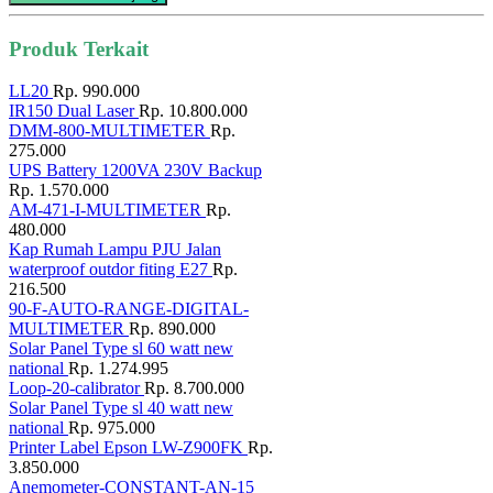
Produk Terkait
LL20
Rp. 990.000
IR150 Dual Laser
Rp. 10.800.000
DMM-800-MULTIMETER
Rp.
275.000
UPS Battery 1200VA 230V Backup
Rp. 1.570.000
AM-471-I-MULTIMETER
Rp.
480.000
Kap Rumah Lampu PJU Jalan
waterproof outdor fiting E27
Rp.
216.500
90-F-AUTO-RANGE-DIGITAL-
MULTIMETER
Rp. 890.000
Solar Panel Type sl 60 watt new
national
Rp. 1.274.995
Loop-20-calibrator
Rp. 8.700.000
Solar Panel Type sl 40 watt new
national
Rp. 975.000
Printer Label Epson LW-Z900FK
Rp.
3.850.000
Anemometer-CONSTANT-AN-15