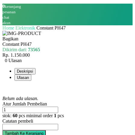
0
keranjang
pesanan
chat
akun
Home
Elektronik
Constant PH47
Bagikan
Constant PH47
Dikirim dari:
73565
Rp. 1.150.000
0 Ulasan
Deskripsi
Ulasan
Belum ada ulasan.
Atur Jumlah Pembelian
stok:
60
pcs
minimal order
1
pcs
Catatan pembeli
Tambah Ke Keranjang