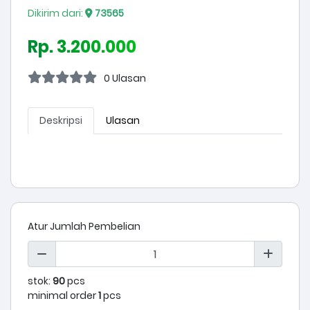
Dikirim dari:
73565
Rp. 3.200.000
0 Ulasan
Deskripsi
Ulasan
Atur Jumlah Pembelian
stok:
90
pcs
minimal order
1
pcs