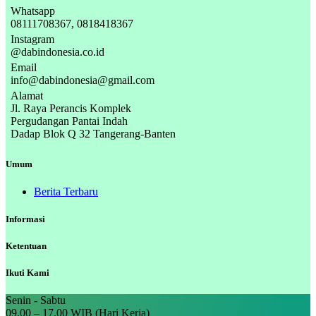
Whatsapp
08111708367, 0818418367
Instagram
@dabindonesia.co.id
Email
info@dabindonesia@gmail.com
Alamat
Jl. Raya Perancis Komplek
Pergudangan Pantai Indah
Dadap Blok Q 32 Tangerang-Banten
Umum
Berita Terbaru
Informasi
Ketentuan
Ikuti Kami
Senin - Sabtu
09.00 – 17.00 WIB (Hari Kerja)