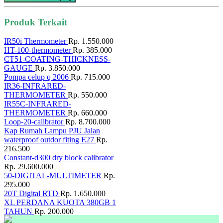
Produk Terkait
IR50i Thermometer
Rp. 1.550.000
HT-100-thermometer
Rp. 385.000
CT51-COATING-THICKNESS-
GAUGE
Rp. 3.850.000
Pompa celup q 2006
Rp. 715.000
IR36-INFRARED-
THERMOMETER
Rp. 550.000
IR55C-INFRARED-
THERMOMETER
Rp. 660.000
Loop-20-calibrator
Rp. 8.700.000
Kap Rumah Lampu PJU Jalan
waterproof outdor fiting E27
Rp.
216.500
Constant-d300 dry block calibrator
Rp. 29.600.000
50-DIGITAL-MULTIMETER
Rp.
295.000
20T Digital RTD
Rp. 1.650.000
XL PERDANA KUOTA 380GB 1
TAHUN
Rp. 200.000