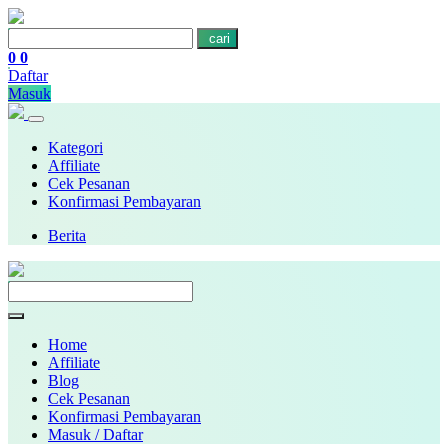
cari
0
0
Daftar
Masuk
Kategori
Affiliate
Cek Pesanan
Konfirmasi Pembayaran
Berita
Home
Affiliate
Blog
Cek Pesanan
Konfirmasi Pembayaran
Masuk / Daftar