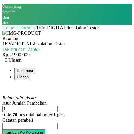
0
keranjang
pesanan
chat
akun
Home
Elektronik
1KV-DIGITAL-insulation Tester
Bagikan
1KV-DIGITAL-insulation Tester
Dikirim dari:
73565
Rp. 2.900.000
0 Ulasan
Deskripsi
Ulasan
Belum ada ulasan.
Atur Jumlah Pembelian
stok:
70
pcs
minimal order
1
pcs
Catatan pembeli
Tambah Ke Keranjang