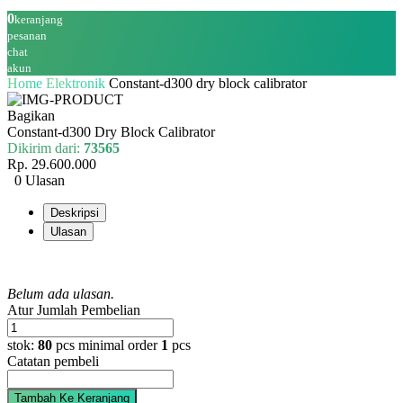
0
keranjang
pesanan
chat
akun
Home
Elektronik
Constant-d300 dry block calibrator
Bagikan
Constant-d300 Dry Block Calibrator
Dikirim dari:
73565
Rp. 29.600.000
0 Ulasan
Deskripsi
Ulasan
Belum ada ulasan.
Atur Jumlah Pembelian
stok:
80
pcs
minimal order
1
pcs
Catatan pembeli
Tambah Ke Keranjang