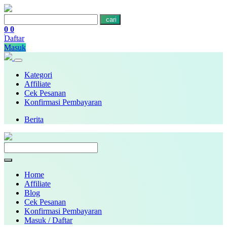
cari
0
0
Daftar
Masuk
Kategori
Affiliate
Cek Pesanan
Konfirmasi Pembayaran
Berita
Home
Affiliate
Blog
Cek Pesanan
Konfirmasi Pembayaran
Masuk / Daftar