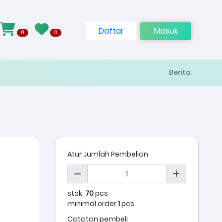
Daftar
Masuk
0
0
Berita
Atur Jumlah Pembelian
stok:
70
pcs
minimal order
1
pcs
Catatan pembeli