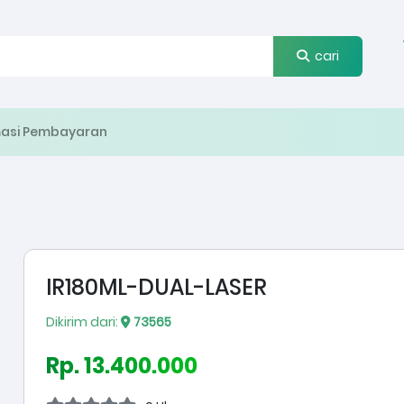
cari
masi Pembayaran
IR180ML-DUAL-LASER
Dikirim dari:
73565
Rp. 13.400.000