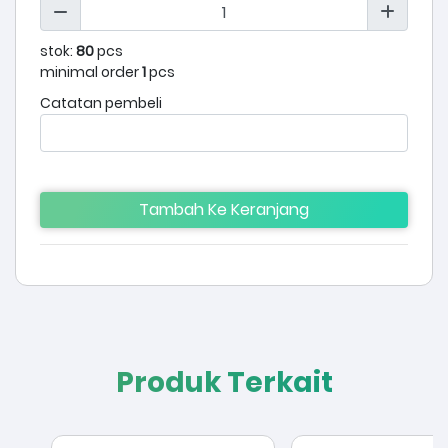
stok:
80
pcs
minimal order
1
pcs
Catatan pembeli
Tambah Ke Keranjang
Produk Terkait