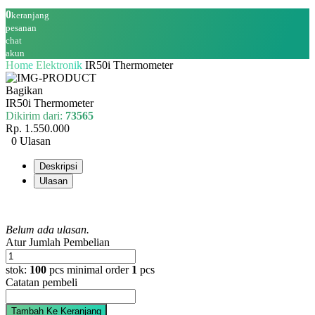
0
keranjang
pesanan
chat
akun
Home
Elektronik
IR50i Thermometer
Bagikan
IR50i Thermometer
Dikirim dari:
73565
Rp. 1.550.000
0 Ulasan
Deskripsi
Ulasan
Belum ada ulasan.
Atur Jumlah Pembelian
stok:
100
pcs
minimal order
1
pcs
Catatan pembeli
Tambah Ke Keranjang