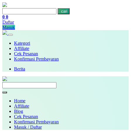
cari
0
0
Daftar
Masuk
Kategori
Affiliate
Cek Pesanan
Konfirmasi Pembayaran
Berita
Home
Affiliate
Blog
Cek Pesanan
Konfirmasi Pembayaran
Masuk / Daftar