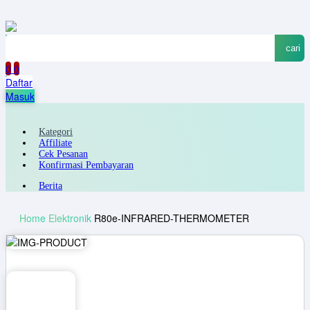
cari
0
0
Daftar
Masuk
Kategori
Affiliate
Cek Pesanan
Konfirmasi Pembayaran
Berita
Home
Elektronik
R80e-INFRARED-THERMOMETER