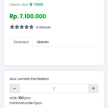
Dikirim dari:
73565
Rp. 7.100.000
0 Ulasan
Deskripsi
Ulasan
Atur Jumlah Pembelian
stok:
100
pcs
minimal order
1
pcs