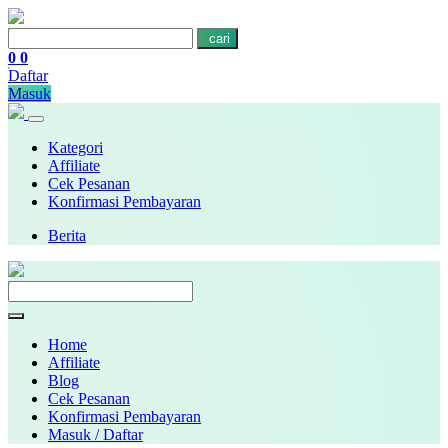
cari
0
0
Daftar
Masuk
Kategori
Affiliate
Cek Pesanan
Konfirmasi Pembayaran
Berita
Home
Affiliate
Blog
Cek Pesanan
Konfirmasi Pembayaran
Masuk / Daftar