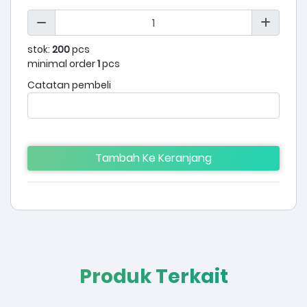
stok:
200
pcs
minimal order
1
pcs
Catatan pembeli
Tambah Ke Keranjang
Produk Terkait