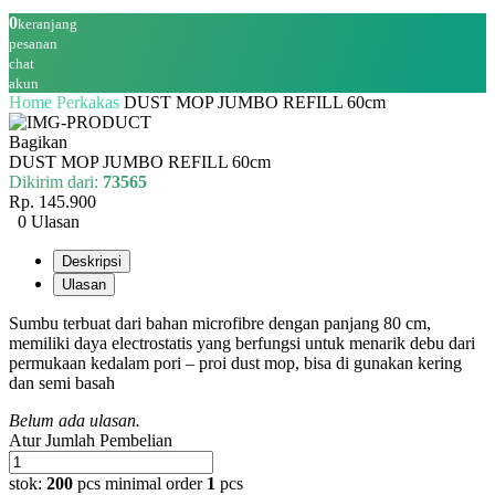
0
keranjang
pesanan
chat
akun
Home
Perkakas
DUST MOP JUMBO REFILL 60cm
Bagikan
DUST MOP JUMBO REFILL 60cm
Dikirim dari:
73565
Rp. 145.900
0 Ulasan
Deskripsi
Ulasan
Sumbu terbuat dari bahan microfibre dengan panjang 80 cm,
memiliki daya electrostatis yang berfungsi untuk menarik debu dari
permukaan kedalam pori – proi dust mop, bisa di gunakan kering
dan semi basah
Belum ada ulasan.
Atur Jumlah Pembelian
stok:
200
pcs
minimal order
1
pcs