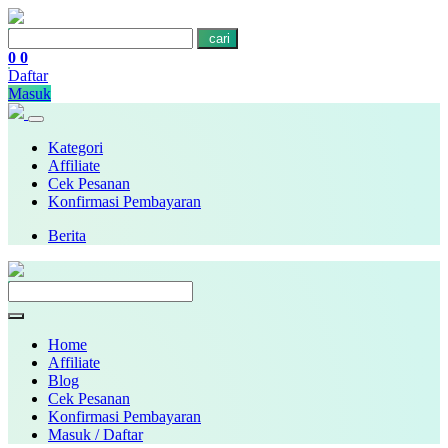
cari
0
0
Daftar
Masuk
Kategori
Affiliate
Cek Pesanan
Konfirmasi Pembayaran
Berita
Home
Affiliate
Blog
Cek Pesanan
Konfirmasi Pembayaran
Masuk / Daftar