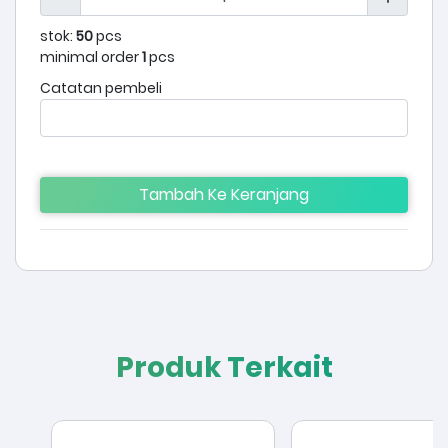
stok:
50
pcs
minimal order
1
pcs
Catatan pembeli
Tambah Ke Keranjang
Produk Terkait