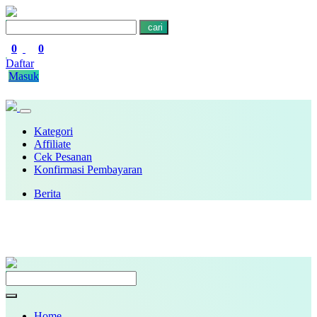
cari
0
0
Daftar
Masuk
Kategori
Affiliate
Cek Pesanan
Konfirmasi Pembayaran
Berita
Home