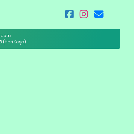
 Sabtu
B (Hari Kerja)