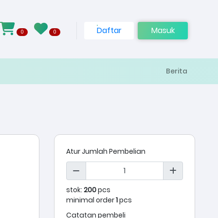
Daftar
Masuk
0
0
Berita
Atur Jumlah Pembelian
stok:
200
pcs
minimal order
1
pcs
Catatan pembeli