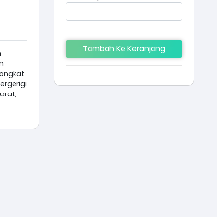
Tambah Ke Keranjang
h
n
Tongkat
bergerigi
arat,