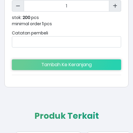
stok:
200
pcs
minimal order
1
pcs
Catatan pembeli
Tambah Ke Keranjang
Produk Terkait