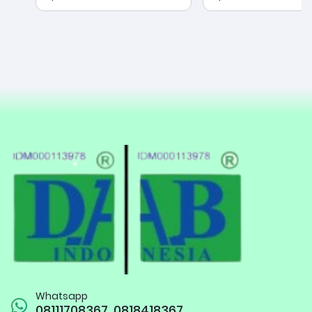
Whatsapp
08111708367, 0818418367