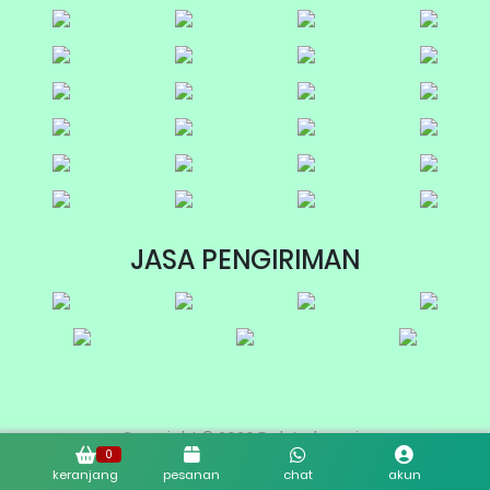
JASA PENGIRIMAN
Copyright © 2026 Dab Indonesia
0
keranjang
pesanan
chat
akun