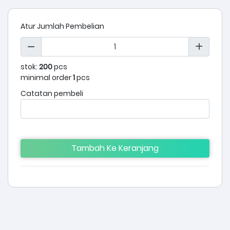
Atur Jumlah Pembelian
stok:
200
pcs
minimal order
1
pcs
Catatan pembeli
Tambah Ke Keranjang