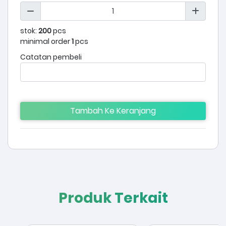
stok:
200
pcs
minimal order
1
pcs
Catatan pembeli
Tambah Ke Keranjang
Produk Terkait