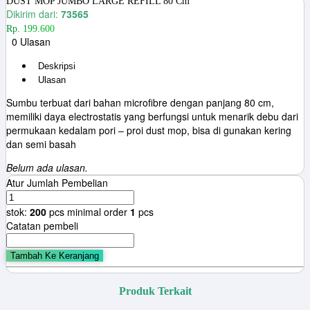
DUST MOP JUMBO LARGE REFILL 80 Cm
Dikirim dari:
73565
Rp. 199.600
0 Ulasan
Deskripsi
Ulasan
Sumbu terbuat dari bahan microfibre dengan panjang 80 cm,
memiliki daya electrostatis yang berfungsi untuk menarik debu dari
permukaan kedalam pori – proi dust mop, bisa di gunakan kering
dan semi basah
Belum ada ulasan.
Atur Jumlah Pembelian
stok:
200
pcs
minimal order
1
pcs
Catatan pembeli
Tambah Ke Keranjang
Produk Terkait