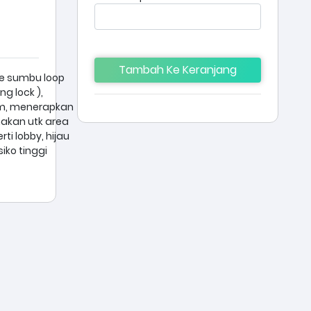
Tambah Ke Keranjang
pe sumbu loop
g lock ),
cm, menerapkan
nakan utk area
ti lobby, hijau
iko tinggi