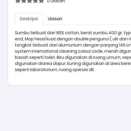
0 Ulasan
Deskripsi
Ulasan
Sumbu terbuat dari 95% cotton, berat sumbu 400 gr, ty
end, Mop head kuat dengan double pengunci ( ulir dan rin
tongkat terbuat dari alumunium dengan panjang 145 
system international cleaning colour code, merah digu
basah seperti toilet. Biru digunakan di ruang umum, seper
digunakan diarea dapur, kuning digunakan di area beres
seperti laboratorium, ruang operasi dll.