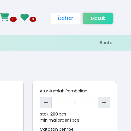
Daftar
Masuk
0
0
Berita
Atur Jumlah Pembelian
stok:
200
pcs
minimal order
1
pcs
Catatan pembeli