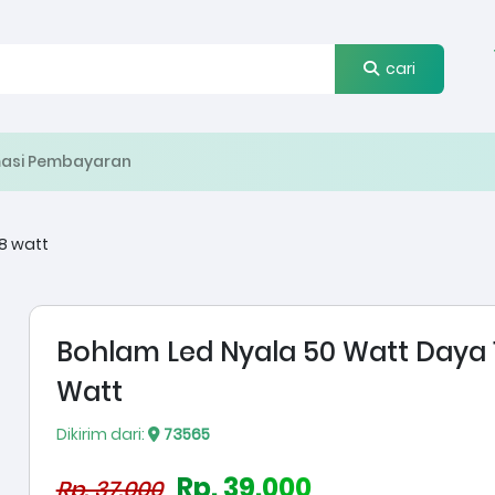
cari
masi Pembayaran
8 watt
Bohlam Led Nyala 50 Watt Daya 
Watt
Dikirim dari:
73565
Rp. 39.000
Rp. 37.000