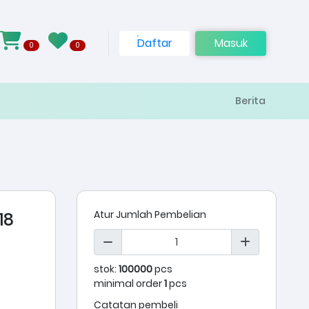
Daftar
Masuk
0
0
Berita
Atur Jumlah Pembelian
18
stok:
100000
pcs
minimal order
1
pcs
Catatan pembeli