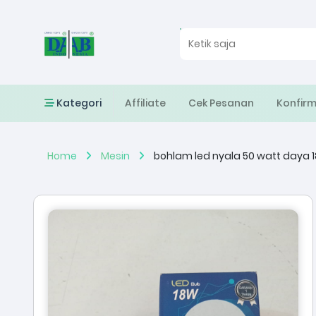
Kategori
Affiliate
Cek Pesanan
Konfir
Home
Mesin
bohlam led nyala 50 watt daya 1