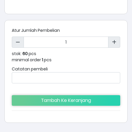
Atur Jumlah Pembelian
stok:
60
pcs
minimal order
1
pcs
Catatan pembeli
Tambah Ke Keranjang