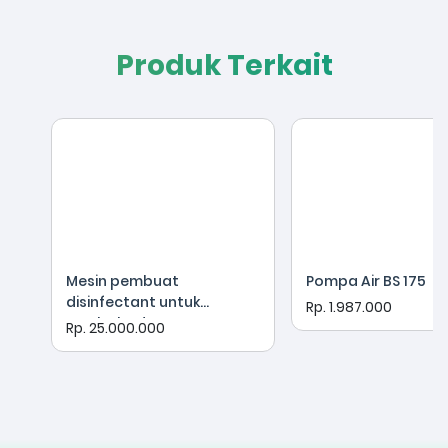
Produk Terkait
Mesin pembuat
Pompa Air BS 175
disinfectant untuk
Rp. 1.987.000
tambak udang atau
Rp. 25.000.000
disinfekten untuk kolam
renang