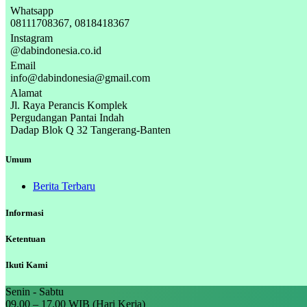
Whatsapp
08111708367, 0818418367
Instagram
@dabindonesia.co.id
Email
info@dabindonesia@gmail.com
Alamat
Jl. Raya Perancis Komplek
Pergudangan Pantai Indah
Dadap Blok Q 32 Tangerang-Banten
Umum
Berita Terbaru
Informasi
Ketentuan
Ikuti Kami
Senin - Sabtu
09.00 – 17.00 WIB (Hari Kerja)