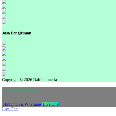
Jasa Pengiriman
Copyright © 2026 Dab Indonesia
Hubungi Admin
Hubungi via Whatsapp
Live Chat
Live Chat