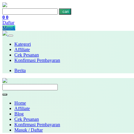
cari
0
0
Daftar
Masuk
Kategori
Affiliate
Cek Pesanan
Konfirmasi Pembayaran
Berita
Home
Affiliate
Blog
Cek Pesanan
Konfirmasi Pembayaran
Masuk / Daftar