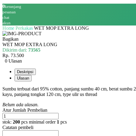
0
keranjang
pesanan
chat
akun
Home
Perkakas
WET MOP EXTRA LONG
Bagikan
WET MOP EXTRA LONG
Dikirim dari:
73565
Rp. 73.500
0 Ulasan
Deskripsi
Ulasan
Sumbu terbuat dari 95% cotton, panjang sumbu 40 cm, berat sumbu 275 
kayu, panjang tongkat 120 cm, type ulir us thread
Belum ada ulasan.
Atur Jumlah Pembelian
stok:
200
pcs
minimal order
1
pcs
Catatan pembeli