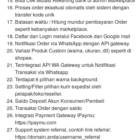
Bisa Cek Mutasi Rekening bank di admin Marketplace
Proses order eksekusi otomatis oleh sistem dengan
transfer kode unik
Batasan waktu / Hitung mundur pembayaran Order
seperti kebanyakan marketplace.
Daftar dan Login melalui Facebook dan Google mail
Notifikasi Order via WhatsApp dengan API gateway.
Variasi Produk Custom (warna, ukuran, dll) seperti di
shopee.
Terintegrasi API WA Gateway untuk Notifikasi
Transaksi via Whatsapp
Terdapat 6 pilihan warna background.
Setting/Filter pilihan kurir expedisi oleh
pelapak/toko/reseller.
Saldo Deposit Akun Konsumen/Pembeli
Transaksi Order dengan saldo
Integrasi Payment Gateway IPaymu:
https://ipaymu.com
Support system referral, contoh link referral:
https://domain.anda/username_referral