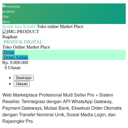
0
keranjang
pesanan
chat
akun
Home
Jasa Kreatif
Toko online Market Place
Bagikan
PRODUK DIGITAL
Toko Online Market Place
Demo
Demo Admin
Rp. 9.000.000
0 Ulasan
Deskripsi
Ulasan
Web Marketplace Profesional Multi Seller Pro + Sistem
Reseller.
Terintegrasi dengan API WhatsApp Gateway,
Payment Gateways, Mutasi Bank, Eksekusi Order Otomatis
dengan Transfer Nominal Unik, Sosial Media Login, dan
Rajaongkir Pro.