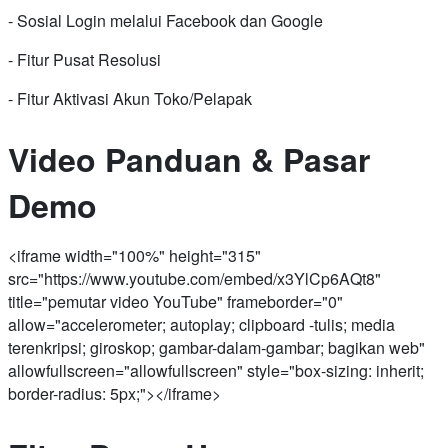
- Sosial Login melalui Facebook dan Google
- Fitur Pusat Resolusi
- Fitur Aktivasi Akun Toko/Pelapak
Video Panduan & Pasar
Demo
<iframe width="100%" height="315"
src="https://www.youtube.com/embed/x3YlCp6AQt8"
title="pemutar video YouTube" frameborder="0"
allow="accelerometer; autoplay; clipboard -tulis; media
terenkripsi; giroskop; gambar-dalam-gambar; bagikan web"
allowfullscreen="allowfullscreen" style="box-sizing: inherit;
border-radius: 5px;"></iframe>