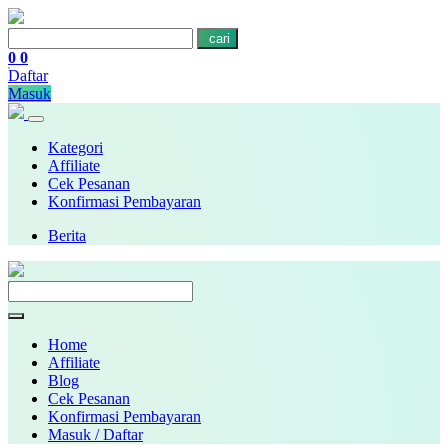
cari
0
0
Daftar
Masuk
Kategori
Affiliate
Cek Pesanan
Konfirmasi Pembayaran
Berita
Home
Affiliate
Blog
Cek Pesanan
Konfirmasi Pembayaran
Masuk / Daftar