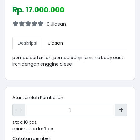
Rp. 17.000.000
0 Ulasan
Deskripsi
Ulasan
pompa pertanian ,pompa banjir jenis ns body cast
iron dengan enggine diesel
Atur Jumlah Pembelian
stok:
10
pcs
minimal order
1
pcs
Catatan pembeli