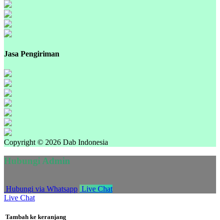
Jasa Pengiriman
Copyright © 2026 Dab Indonesia
Hubungi Admin
Hubungi via Whatsapp
Live Chat
Live Chat
Tambah ke keranjang