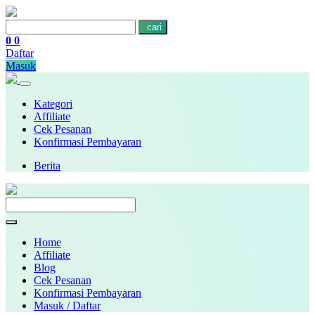
cari
0
0
Daftar
Masuk
Kategori
Affiliate
Cek Pesanan
Konfirmasi Pembayaran
Berita
Home
Affiliate
Blog
Cek Pesanan
Konfirmasi Pembayaran
Masuk / Daftar