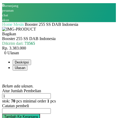
0
keranjang
pesanan
chat
akun
Home
Mesin
Booster 255 SS DAB Indonesia
Bagikan
Booster 255 SS DAB Indonesia
Dikirim dari:
73565
Rp. 3.383.000
0 Ulasan
Deskripsi
Ulasan
Belum ada ulasan.
Atur Jumlah Pembelian
stok:
70
pcs
minimal order
1
pcs
Catatan pembeli
Tambah Ke Keranjang