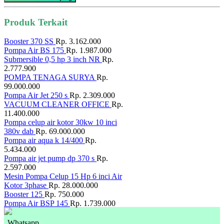
Produk Terkait
Booster 370 SS
Rp. 3.162.000
Pompa Air BS 175
Rp. 1.987.000
Submersible 0,5 hp 3 inch NR
Rp.
2.777.900
POMPA TENAGA SURYA
Rp.
99.000.000
Pompa Air Jet 250 s
Rp. 2.309.000
VACUUM CLEANER OFFICE
Rp.
11.400.000
Pompa celup air kotor 30kw 10 inci
380v dab
Rp. 69.000.000
Pompa air aqua k 14/400
Rp.
5.434.000
Pompa air jet pump dp 370 s
Rp.
2.597.000
Mesin Pompa Celup 15 Hp 6 inci Air
Kotor 3phase
Rp. 28.000.000
Booster 125
Rp. 750.000
Pompa Air BSP 145
Rp. 1.739.000
Whatsapp