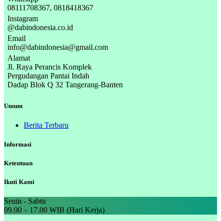
08111708367, 0818418367
Instagram
@dabindonesia.co.id
Email
info@dabindonesia@gmail.com
Alamat
Jl. Raya Perancis Komplek
Pergudangan Pantai Indah
Dadap Blok Q 32 Tangerang-Banten
Umum
Berita Terbaru
Informasi
Ketentuan
Ikuti Kami
Senin - Sabtu
09.00 – 17.00 WIB (Hari Kerja)