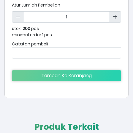
Atur Jumlah Pembelian
stok:
200
pcs
minimal order
1
pcs
Catatan pembeli
Tambah Ke Keranjang
Produk Terkait