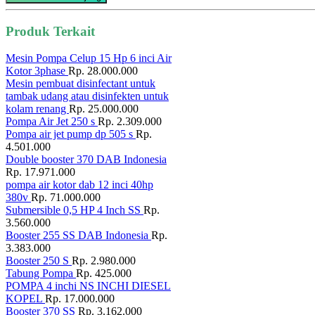
Produk Terkait
Mesin Pompa Celup 15 Hp 6 inci Air
Kotor 3phase
Rp. 28.000.000
Mesin pembuat disinfectant untuk
tambak udang atau disinfekten untuk
kolam renang
Rp. 25.000.000
Pompa Air Jet 250 s
Rp. 2.309.000
Pompa air jet pump dp 505 s
Rp.
4.501.000
Double booster 370 DAB Indonesia
Rp. 17.971.000
pompa air kotor dab 12 inci 40hp
380v
Rp. 71.000.000
Submersible 0,5 HP 4 Inch SS
Rp.
3.560.000
Booster 255 SS DAB Indonesia
Rp.
3.383.000
Booster 250 S
Rp. 2.980.000
Tabung Pompa
Rp. 425.000
POMPA 4 inchi NS INCHI DIESEL
KOPEL
Rp. 17.000.000
Booster 370 SS
Rp. 3.162.000