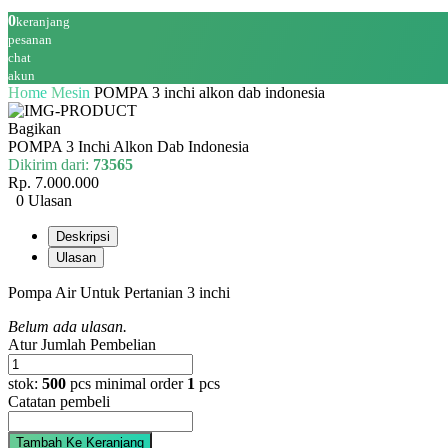
0
keranjang
pesanan
chat
akun
Home
Mesin
POMPA 3 inchi alkon dab indonesia
Bagikan
POMPA 3 Inchi Alkon Dab Indonesia
Dikirim dari:
73565
Rp. 7.000.000
0 Ulasan
Deskripsi
Ulasan
Pompa Air Untuk Pertanian 3 inchi
Belum ada ulasan.
Atur Jumlah Pembelian
stok:
500
pcs
minimal order
1
pcs
Catatan pembeli
Tambah Ke Keranjang