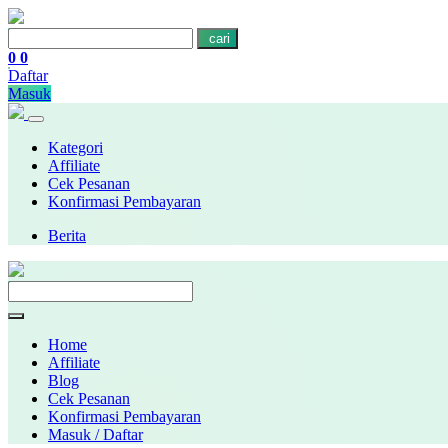
cari
0
0
Daftar
Masuk
Kategori
Affiliate
Cek Pesanan
Konfirmasi Pembayaran
Berita
Home
Affiliate
Blog
Cek Pesanan
Konfirmasi Pembayaran
Masuk / Daftar