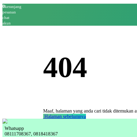
0
keranjang
pesanan
chat
akun
404
Maaf, halaman yang anda cari tidak ditemukan at
Halaman sebelumnya
Whatsapp
08111708367, 0818418367