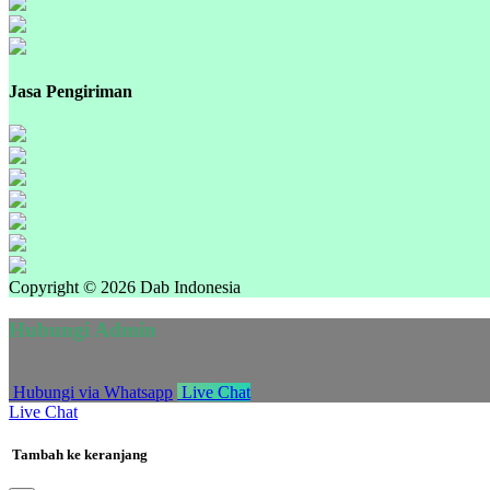
Jasa Pengiriman
Copyright © 2026 Dab Indonesia
Hubungi Admin
Hubungi via Whatsapp
Live Chat
Live Chat
Tambah ke keranjang